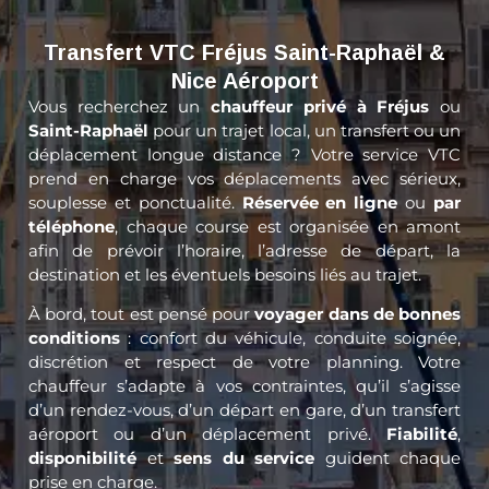
Transfert VTC Fréjus Saint-Raphaël &
Nice Aéroport
Vous recherchez un
chauffeur privé à Fréjus
ou
Saint-Raphaël
pour un trajet local, un transfert ou un
déplacement longue distance ? Votre service VTC
prend en charge vos déplacements avec sérieux,
souplesse et ponctualité.
Réservée en ligne
ou
par
téléphone
, chaque course est organisée en amont
afin de prévoir l’horaire, l’adresse de départ, la
destination et les éventuels besoins liés au trajet.
À bord, tout est pensé pour
voyager dans de bonnes
conditions
: confort du véhicule, conduite soignée,
discrétion et respect de votre planning. Votre
chauffeur s’adapte à vos contraintes, qu’il s’agisse
d’un rendez-vous, d’un départ en gare, d’un transfert
aéroport ou d’un déplacement privé.
Fiabilité
,
disponibilité
et
sens du service
guident chaque
prise en charge.